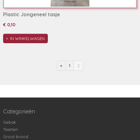
Plastic Jongeneel tasje
€ 0,10
IN WINKELWAGEN
«
1
2
Categorieën
Gebak
Taarten
Groot brood