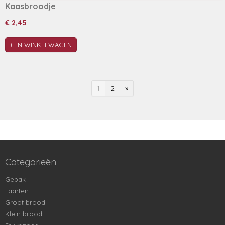
Kaasbroodje
€ 2,45
IN WINKELWAGEN
1
2
»
Categorieën
Gebak
Taarten
Groot brood
Klein brood