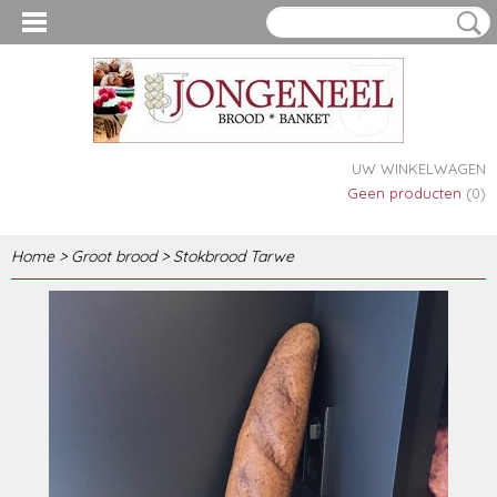
UW WINKELWAGEN
Geen producten
(0)
Home
>
Groot brood
>
Stokbrood Tarwe