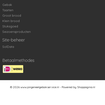
Gebak
Taarten
Groot brood
Klein brood
Stuksgoed
Seizoensproducten
Site-beheer
SolData
Betaalmethodes
© 2026 www.jongeneelgebakservice.nl - Powered by Shoppagina.nl