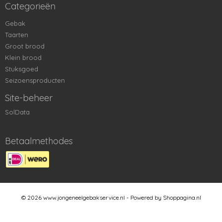
Categorieën
Gebak
Taarten
Groot brood
Klein brood
Stuksgoed
Seizoensproducten
Site-beheer
SolData
Betaalmethodes
© 2026 www.jongeneelgebakservice.nl - Powered by Shoppagina.nl