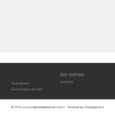
Site-beheer
SolData
Stuksgoed
Seizoensproducten
© 2026 www.jongeneelgebakservice.nl - Powered by Shoppagina.nl