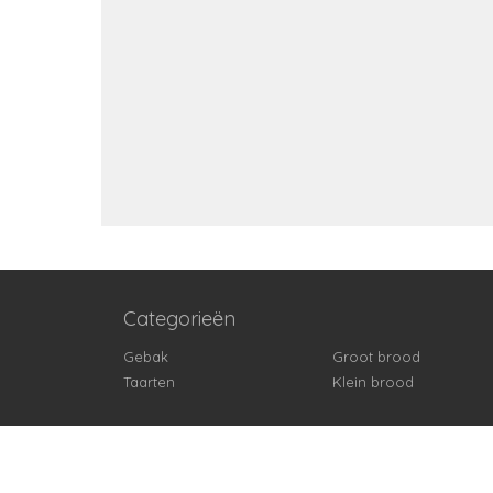
Categorieën
Gebak
Groot brood
Taarten
Klein brood