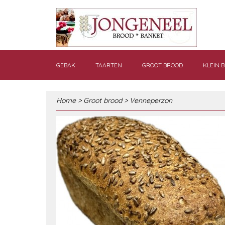
GEBAK
TAARTEN
GROOT BROOD
KLEIN 
Home
>
Groot brood
>
Venneperzon