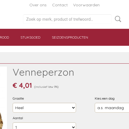
Over ons
Contact
Voorwaarden
BROOD
STUKSGOED
SEIZOENSPRODUCTEN
Venneperzon
€ 4,01
(inclusief btw 9%)
Grootte
Kies een dag
Aantal