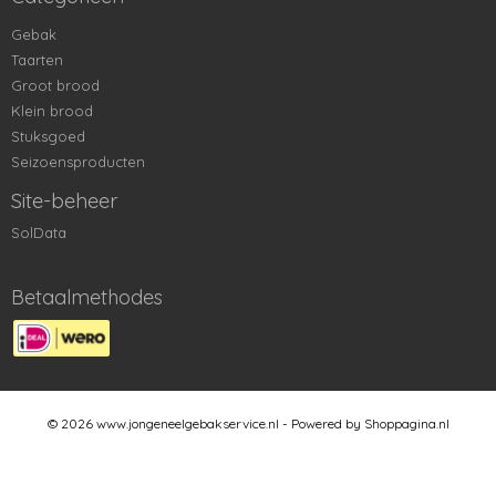
Gebak
Taarten
Groot brood
Klein brood
Stuksgoed
Seizoensproducten
Site-beheer
SolData
Betaalmethodes
© 2026 www.jongeneelgebakservice.nl - Powered by Shoppagina.nl